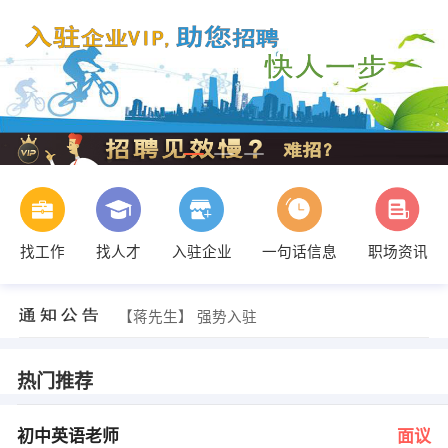
找工作
找人才
入驻企业
一句话信息
职场资讯
发布 [项目经理（弱电安防） ] 招聘信息
【宜宾市才汇企业管理有限公司】 强势入驻
【蒋先生】 强势入驻
【安美窗膜节能材料有限公司 】 强势入驻
【中国平安保险公司富顺营业部 】 强势入驻
【自贡市恒弘科技有限公司 】 强势入驻
热门推荐
发布 [初中英语老师 ] 招聘信息
办公室 发布 [机械制图员 ] 招聘信息
王哥 发布 [销售代表 ] 招聘信息
初中英语老师
面议