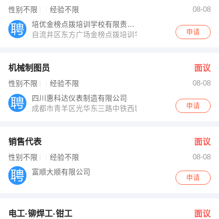
发布 [电工·铆焊工·钳工 ] 招聘信息
08-08
性别不限
经验不限
发布 [项目经理（弱电安防） ] 招聘信息
【宜宾市才汇企业管理有限公司】 强势入驻
培优金榜点拨培训学校有限责任公司
申请
自流井区东方广场金榜点拨培训学校
机械制图员
面议
08-08
性别不限
经验不限
四川惠科达仪表制造有限公司
申请
成都市青羊区光华东三路中铁西城写字楼4幢1单元1114室
销售代表
面议
08-08
性别不限
经验不限
富顺大顺有限公司
申请
电工·铆焊工·钳工
面议