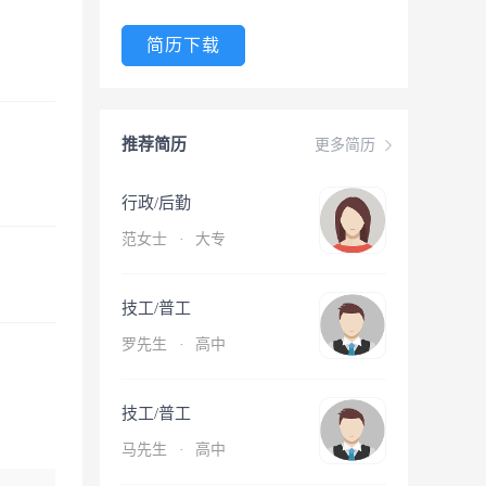
简历下载
推荐简历
更多简历
行政/后勤
范女士
·
大专
技工/普工
罗先生
·
高中
技工/普工
马先生
·
高中