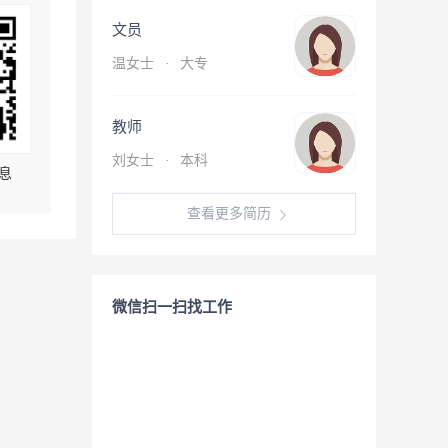
文员
温女士
·
大专
教师
刘女士
·
本科
息
查看更多简历
微信扫一扫找工作