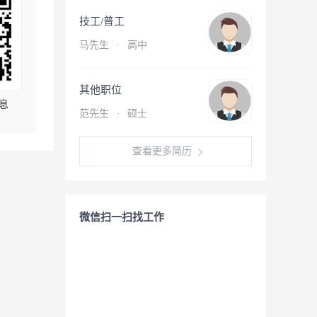
技工/普工
马先生
·
高中
其他职位
息
范先生
·
硕士
查看更多简历
微信扫一扫找工作